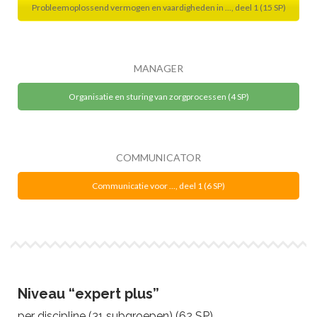
Probleemoplossend vermogen en vaardigheden in ..., deel 1 (15 SP)
MANAGER
Organisatie en sturing van zorgprocessen (4 SP)
COMMUNICATOR
Communicatie voor ..., deel 1 (6 SP)
Niveau “expert plus”
per discipline (31 subgroepen) (62 SP)