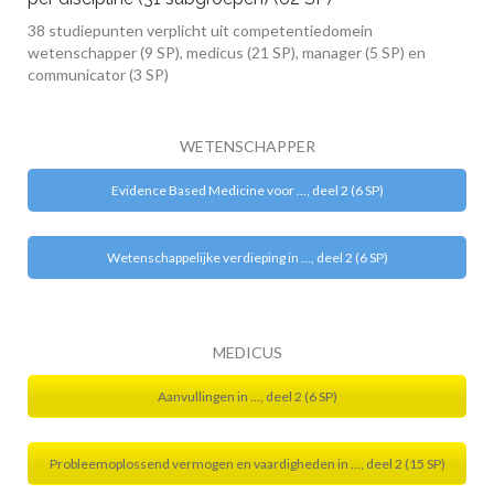
38 studiepunten verplicht uit competentiedomein
wetenschapper (9 SP), medicus (21 SP), manager (5 SP) en
communicator (3 SP)
WETENSCHAPPER
Evidence Based Medicine voor ..., deel 2 (6 SP)
Wetenschappelijke verdieping in ..., deel 2 (6 SP)
MEDICUS
Aanvullingen in ..., deel 2 (6 SP)
Probleemoplossend vermogen en vaardigheden in ..., deel 2 (15 SP)